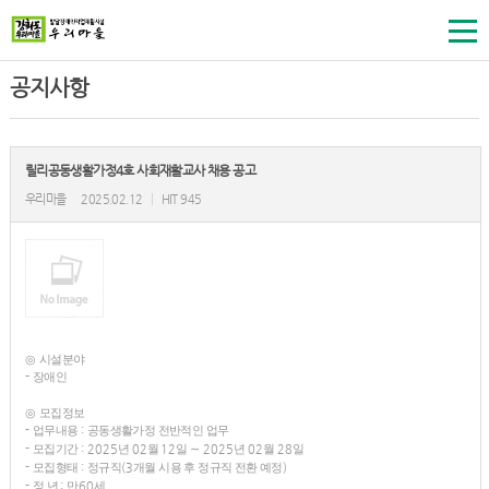
공지사항
릴리공동생활가정4호 사회재활교사 채용 공고
우리마을
2025.02.12
|
HIT 945
◎
시설분야
-
장애인
◎
모집정보
-
업무내용
:
공동생활가정 전반적인 업무
-
모집기간
: 2025
년
02
월
12
일
∼
2025
년
02
월
28
일
-
모집형태
:
정규직
(3
개월 시용 후 정규직 전환 예정
)
-
정 년
:
만
60
세