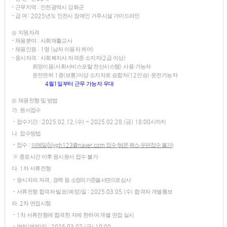
-
근무지역
:
인천광역시 강화군
-
급 여
: 2025
년도 인천시 장애인 거주시설 가이드라인
◎
지원자격
-
채용분야
:
사회재활교사
-
채용인원
: 1
명
(
남자 이용자 케어
)
-
응시자격
:
사회복지사 자격증 소지자
(2
급 이상
)
희망이음
(
사회서비스포탈 전산시스템
)
사용 가능자
운전면허
1
종
(
보통
)
이상 소지자로 승합차
(12
인승
)
운전가능자
4
월
1
일부터 근무 가능자 우대
◎
채용전형 및 방법
가
.
원서접수
-
접수기간
: 2025.02.12.(
수
) ~ 2025.02.28.(
금
) 18:00
시까지
나
.
접수방법
-
접수
:
이메일
(
lilygh123@naver.com
접수
(
방문
,
팩스
,
우편접수 불가
)
※
종료시간 이후 응시원서 접수 불가
다
. 1
차 서류전형
-
응시자의 자격
,
경력 등
소정의 기준을 서면으로
심사
-
서류전형 합격자 발표
(
예정
)
일
: 2025.03.05.(
수
)
합격자 개별통보
라
. 2
차 면접시험
- 1
차 서류전형에 합격한 자에 한하여 개별 면접 실시
-
면접
(
예정
)
일
: 2025.03.07.(
금
) 10:00