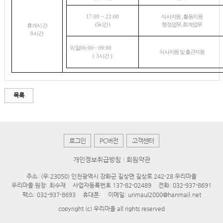
17:00 ~ 22:00
식사지원
,
활동지원
( 5
시간
)
행정업무
,
회계업무
휴게시간
8
시간
익일
06:00~ 09:00
식사지원 및 출근지원
( 3
시간
)
목록
로그인
PC버전
고객센터
개인정보취급방침
회원약관
주소: (우:23050) 인천광역시 강화군 길상면 길상로 242-28 우리마을
우리마을 원장: 최수재
사업자등록번호 137-82-02489
전화: 032-937-8691
팩스: 032-937-8693
휴대폰:
이메일: urimaul2000@hanmail.net
copyright (c) 우리마을 all rights reserved