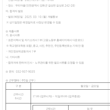
-
장소
:
우리마을
(
인천광역시 강화군 길상면 길상로
242-28)
마
.
합격자 발표
-
발표
(
예정
)
일
: 2025. 03. 10.(
월
)
개별통보
※
상기일정은 예정일자로 사정상 변경될 수 있음
◎
제출서류
가
.
응시서류
-
표준이력서 및 자기소개서
1
부
(
고용노동부 홈페이지에서 다운로드
)
※
학교명
(
대학원 포함
),
종교
,
사진
,
추천인
,
주민등록번호는 기재 안 함
-
개인정보제공동의서
1
부
나
.
기타서류
-
합격자에 한하여 인사
・
노무관리를 위한 필요서류를 요청할 수 있음
◎
문의
: 032-937-9035
◎
근무형태
(
주
5
일 근무
)
구 분
월요일
~
금요일
근무시간
17:00 (
업무시작
) ~
익일
09:00 (
업무종료
)
8
시간
근무시간
업 무