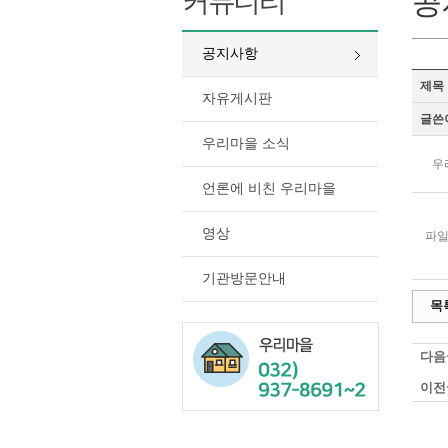
커뮤니티
공
공지사항
제목
자유게시판
글쓴
우리마을 소식
우
언론에 비친 우리마을
영상
파일
기관방문안내
목
다음
이전