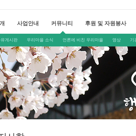
개
사업안내
커뮤니티
후원 및 자원봉사
자유게시판
우리마을 소식
언론에 비친 우리마을
영상
기