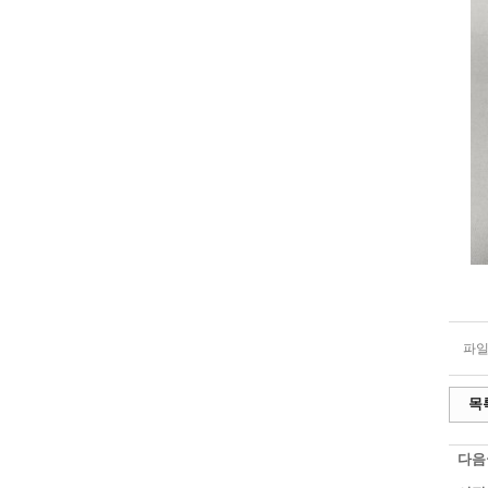
파일
목
다음