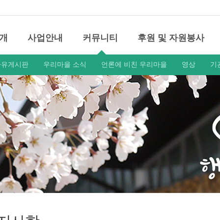
개
사업안내
커뮤니티
후원 및 자원봉사
자유게시판
우리마을 소식
언론에 비친 우리마을
영상
기