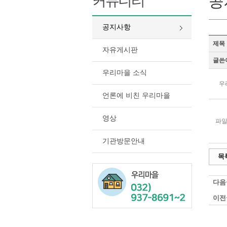
커뮤니티
공
공지사항
제목
자유게시판
글쓴
우리마을 소식
우
언론에 비친 우리마을
영상
파일
기관방문안내
목
다음
이전