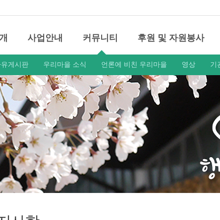
개
사업안내
커뮤니티
후원 및 자원봉사
자유게시판
우리마을 소식
언론에 비친 우리마을
영상
기