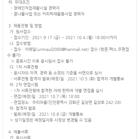
라. 우대조건
- 장애인직업재활시설 경력자
- 콩나물사업 또는 커피박재활용사업 경력자
3. 채용전형 및 방법
가. 원서접수
- 접수기간 : 2021.9.17.(금) ~ 2021.10.4.(월) 18:00시까지
나. 접수방법
- 접수 : 이메일(urimaul2000@hanmail.net) 접수 (방문,팩스,우편접
수 불가)
※ 종료시간 이후 응시원서 접수 불가
다. 1차 서류전형
- 응시자의 자격, 경력 등 소정의 기준을 서면으로 심사
- 서류전형 합격자 발표(예정)일 : 2021.10.5.(화) 합격자 개별통보
라. 2차 면접시험
- 1차 서류전형에 합격한 자에 한하여 개별 면접을 실시
- 면접(예정)일 : 2021.10.7.(목) 10:00
- 면접장소 : 우리마을(인천광역시 강화군 길상면 길상로 242-28)
마. 합격자 발표
- 발표(예정)일 : 2021.10.8.(금) 개별통보
※ 상기일정은 예정일자로 사정상 변경될 수 있음
4. 제출서류
가. 응시서류