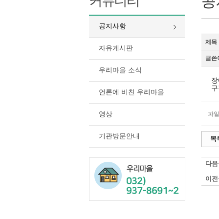
커뮤니티
공
공지사항
제목
자유게시판
글쓴
우리마을 소식
장
구
언론에 비친 우리마을
영상
파일
기관방문안내
목
다음
이전