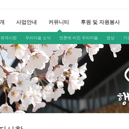
개
사업안내
커뮤니티
후원 및 자원봉사
자유게시판
우리마을 소식
언론에 비친 우리마을
영상
기