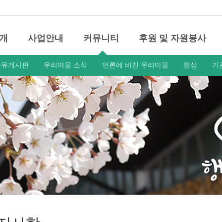
개
사업안내
커뮤니티
후원 및 자원봉사
자유게시판
우리마을 소식
언론에 비친 우리마을
영상
기