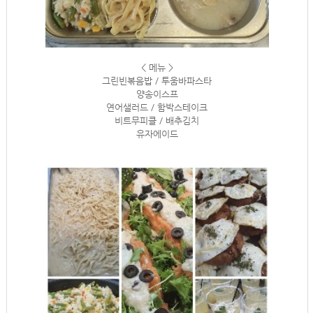
< 메뉴 >
그린빈볶음밥 / 투움바파스타
양송이스프
연어샐러드 / 함박스테이크
비트무피클 / 배추김치
유자에이드