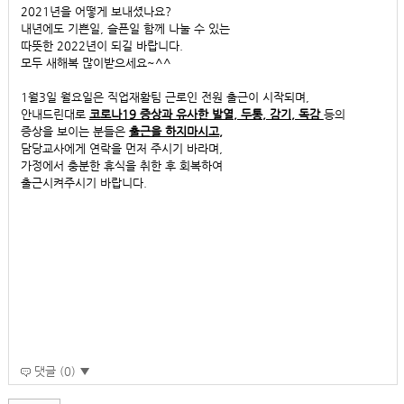
2021년을 어떻게 보내셨나요?
내년에도 기쁜일, 슬픈일 함께 나눌 수 있는
따뜻한 2022년이 되길 바랍니다.
모두 새해복 많이받으세요~^^
1월3일 월요일은 직업재활팀 근로인 전원 출근이 시작되며,
안내드린대로
코로나19 증상과 유사한 발열, 두통, 감기, 독감
등의
증상을 보이는 분들은
출근을 하지마시고,
담당교사에게 연락을 먼저 주시기 바라며,
가정에서 충분한 휴식을 취한 후 회복하여
출근시켜주시기 바랍니다.
댓글 (0) ▼