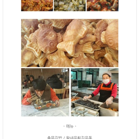
- 메뉴 -
충무김밥 / 왕새우튀김우동