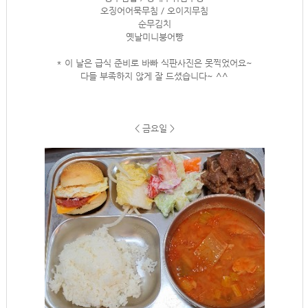
오징어어묵무침 / 오이지무침
순무김치
옛날미니붕어빵
* 이 날은 급식 준비로 바빠 식판사진은 못찍었어요~
다들 부족하지 않게 잘 드셨습니다~ ^^
< 금요일 >