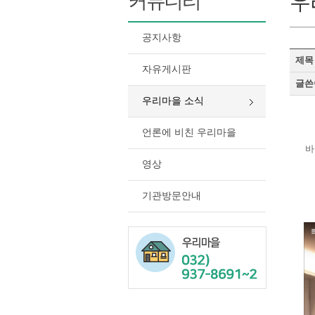
커뮤니티
우
공지사항
제목
자유게시판
글쓴
우리마을 소식
언론에 비친 우리마을
바
영상
기관방문안내