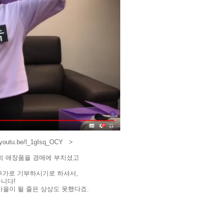
tu.be/l_1gIsq_OCY >
님의 애장품을 경매에 부치셨고
.
을 추가로 기부하시기로 하셔서,
습니다!
을이 될 줄은 상상도 못했다죠.