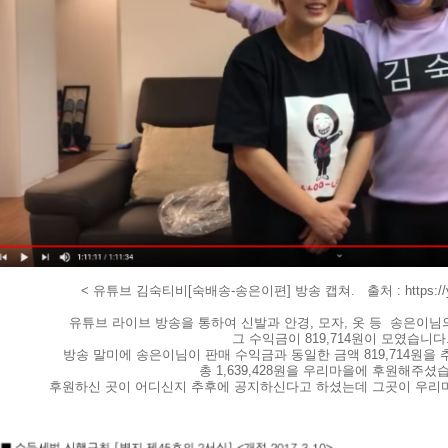
< 유튜브 김숙티비[숙배송-송은이편] 방송 캡쳐. 출처 : https://you
유튜브 라이브 방송을 통하여 신발과 안경, 모자, 옷 등 송은이
그 수익금이 819,714원이 모였습니다
방송 말미에 송은이님이 판매 수익금과 동일한 금액 819,714원
총 1,639,428원을 우리마을에 후원해주셨
후원하신 곳이 어디신지 추후에 공지하신다고 하셨는데 그곳이 우리마