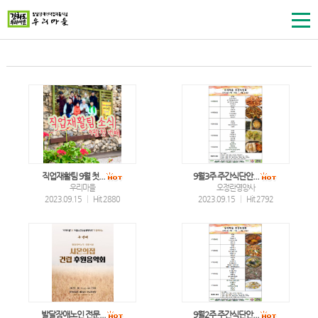
직업재활팀 9월 첫...
9월3주 주간식단안...
우리마을
오정란영양사
2023.09.15
|
Hit 2880
2023.09.15
|
Hit 2792
발달장애노인 전문...
9월2주 주간식단안...