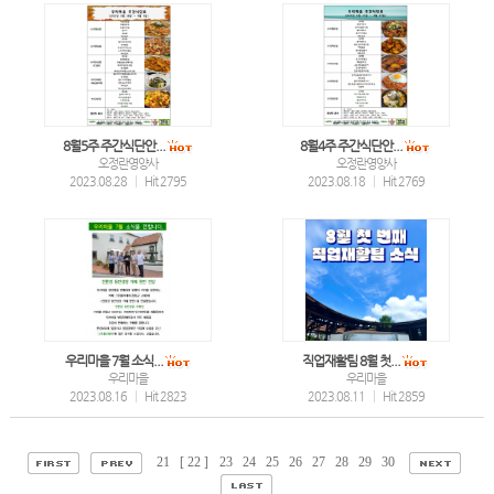
8월5주 주간식단안...
8월4주 주간식단안...
오정란영양사
오정란영양사
2023.08.28
|
Hit 2795
2023.08.18
|
Hit 2769
우리마을 7월 소식...
직업재활팀 8월 첫...
우리마을
우리마을
2023.08.16
|
Hit 2823
2023.08.11
|
Hit 2859
21
[ 22 ]
23
24
25
26
27
28
29
30