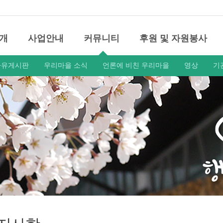
개
사업안내
커뮤니티
후원 및 자원봉사
자유게시판
우리마을 소식
언론에 비친 우리마을
영상
기