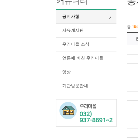
커뮤니티
공
공지사항
총
184
자유게시판
우리마을 소식
언론에 비친 우리마을
영상
기관방문안내